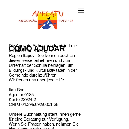
Die Apecatu School modernisiert die
COMO AJUDAR
frühkindliche Bildung in
Region Itapevi. Sie können auch an
dieser Reise teilnehmen und zum
Unterhalt der Schule beitragen, um
Bildungs- und Kulturaktivitäten in der
Gemeinde durchzuführen.
Wir freuen uns über jede Hilfe.
Itau-Bank
Agentur 0185
Konto 22924-2
CNPJ 04.295.092/0001-35
Unsere Buchhaltung steht Ihnen gerne
für eine Beratung zur Verfügung.
Wenn Sie Fragen haben, nehmen Sie
bitte Kontakt mit uns auf.